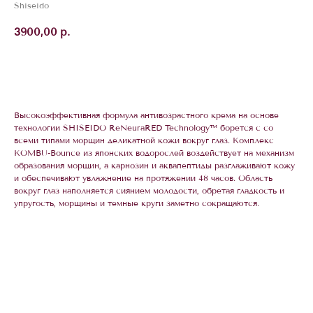
Shiseido
3900,00
р.
В корзину
Высокоэффективная формула антивозрастного крема на основе
технологии SHISEIDO ReNeuraRED Technology™ борется с со
всеми типами морщин деликатной кожи вокруг глаз. Комплекс
KOMBU-Bounce из японских водорослей воздействует на механизм
образования морщин, а карнозин и аквапептиды разглаживают кожу
и обеспечивают увлажнение на протяжении 48 часов. Область
вокруг глаз наполняется сиянием молодости, обретая гладкость и
упругость, морщины и темные круги заметно сокращаются.