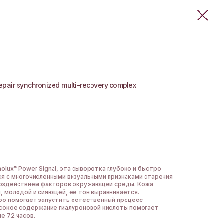
epair synchronized multi-recovery complex
lux™ Power Signal, эта сыворотка глубоко и быстро
ся с многочисленными визуальными признаками старения
воздействием факторов окружающей среды. Кожа
й, молодой и сияющей, ее тон выравнивается.
ро помогает запустить естественный процесс
ысокое содержание гиалуроновой кислоты помогает
ие 72 часов.