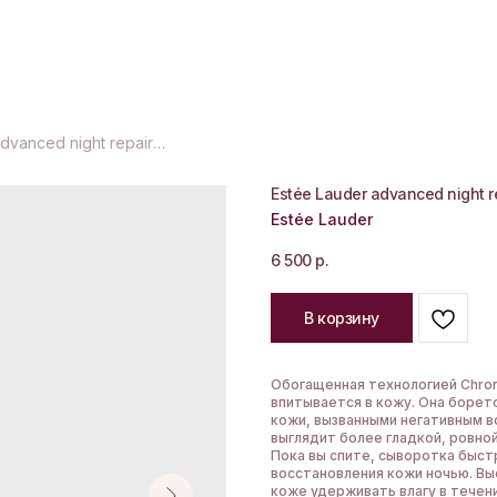
Estée Lauder advanced night repair synchronized multi-recovery complex
Estée Lauder advanced night r
Estée Lauder
6 500
р.
В корзину
Обогащенная технологией Chrono
впитывается в кожу. Она борет
кожи, вызванными негативным 
выглядит более гладкой, ровно
Пока вы спите, сыворотка быст
восстановления кожи ночью. В
коже удерживать влагу в течен