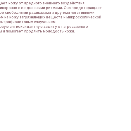
щает кожу от вредного внешнего воздействия
инхронно с ее дневными ритмами. Она предотвращает
ое свободными радикалами и другими негативными
ем на кожу загрязняющих веществ и микроскопической
ультрафиолетовым излучением.
овую антиоксидантную защиту от агрессивного
 и помогает продлить молодость кожи.