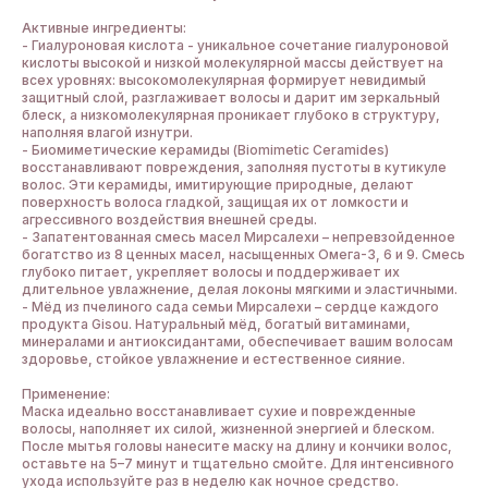
Активные ингредиенты:
- Гиалуроновая кислота - уникальное сочетание гиалуроновой
кислоты высокой и низкой молекулярной массы действует на
всех уровнях: высокомолекулярная формирует невидимый
защитный слой, разглаживает волосы и дарит им зеркальный
блеск, а низкомолекулярная проникает глубоко в структуру,
наполняя влагой изнутри.
- Биомиметические керамиды (Biomimetic Ceramides)
восстанавливают повреждения, заполняя пустоты в кутикуле
волос. Эти керамиды, имитирующие природные, делают
поверхность волоса гладкой, защищая их от ломкости и
агрессивного воздействия внешней среды.
- Запатентованная смесь масел Мирсалехи – непревзойденное
богатство из 8 ценных масел, насыщенных Омега-3, 6 и 9. Смесь
глубоко питает, укрепляет волосы и поддерживает их
длительное увлажнение, делая локоны мягкими и эластичными.
- Мёд из пчелиного сада семьи Мирсалехи – сердце каждого
продукта Gisou. Натуральный мёд, богатый витаминами,
минералами и антиоксидантами, обеспечивает вашим волосам
здоровье, стойкое увлажнение и естественное сияние.
Применение:
Маска идеально восстанавливает сухие и поврежденные
волосы, наполняет их силой, жизненной энергией и блеском.
После мытья головы нанесите маску на длину и кончики волос,
оставьте на 5–7 минут и тщательно смойте. Для интенсивного
ухода используйте раз в неделю как ночное средство.