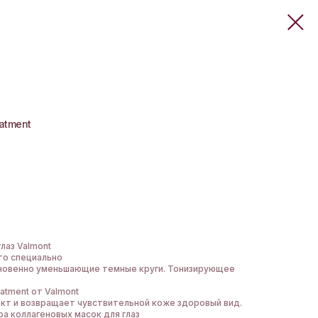
eatment
лаз Valmont
это специально
новенно уменьшающие темные круги. Тонизирующее
atment от Valmont
кт и возвращает чувствительной коже здоровый вид.
а коллагеновых масок для глаз