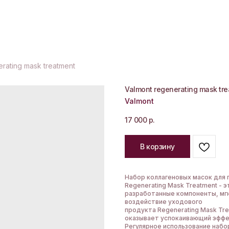
rating mask treatment
Valmont regenerating mask tr
Valmont
17 000
р.
В корзину
Набор коллагеновых масок для г
Regenerating Mask Treatment - 
разработанные компоненты, мг
воздействие уходового
продукта Regenerating Mask Tre
оказывает успокаивающий эффе
Регулярное использование набор