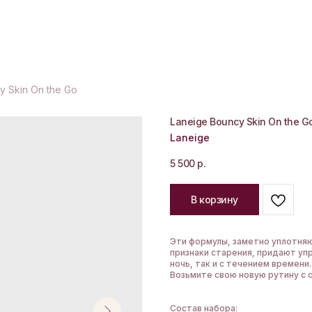
y Skin On the Go
Laneige Bouncy Skin On the G
Laneige
5 500
р.
В корзину
Эти формулы, заметно уплотняю
признаки старения, придают уп
ночь, так и с течением времени.
Возьмите свою новую рутину с 
Состав набора: