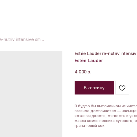
Estée Lauder re-nutriv intensive smoothing hand crème
Estée Lauder re-nutriv intens
Estée Lauder
4 000
р.
В корзину
В будто бы выточенном из чисто
главное достоинство — насыще
коже гладкость, мягкость и ув
масла семян пенника лугового, 
гранатовый сок.