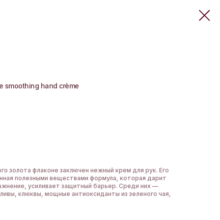
ive smoothing hand crème
го золота флаконе заключен нежный крем для рук. Его
нная полезными веществами формула, которая дарит
лажнение, усиливает защитный барьер. Среди них —
оливы, клюквы, мощные антиоксиданты из зеленого чая,