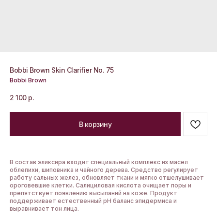
Bobbi Brown Skin Clarifier No. 75
Bobbi Brown
2 100
р.
В корзину
В состав эликсира входит специальный комплекс из масел
облепихи, шиповника и чайного дерева. Средство регулирует
работу сальных желез, обновляет ткани и мягко отшелушивает
ороговевшие клетки. Салициловая кислота очищает поры и
препятствует появлению высыпаний на коже. Продукт
поддерживает естественный pH баланс эпидермиса и
выравнивает тон лица.