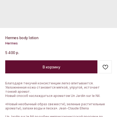
Hermes body lotion
Hermes
5 400
р.
В корзину
Благодаря текучей консистенции легко впитывается.
Увлажненная кожа становится мягкой, упругой, источает
тонкий аромат.
Новый способ наслаждаться ароматом Un Jardin sur le Nil.
«Новый необычный образ свежести\; зеленые растительные
ароматы\; запахи воды и песка». Jean-Claude Ellena
Un Jardin sur le Nil подобен импрессионистской прогулке по