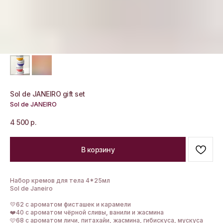
Sol de JANEIRO gift set
Sol de JANEIRO
4 500
р.
В корзину
Набор кремов для тела 4*25мл
Sol de Janeiro
💛62 с ароматом фисташек и карамели
❤️40 с ароматом чёрной сливы, ванили и жасмина
🩷68 с ароматом личи, питахайи, жасмина, гибискуса, мускуса