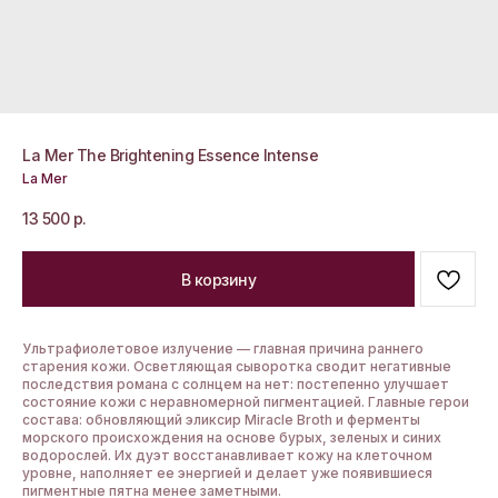
La Mer The Brightening Essence Intense
La Mer
13 500
р.
В корзину
Ультрафиолетовое излучение — главная причина раннего
старения кожи. Осветляющая сыворотка сводит негативные
последствия романа с солнцем на нет: постепенно улучшает
состояние кожи с неравномерной пигментацией. Главные герои
состава: обновляющий эликсир Miracle Broth и ферменты
морского происхождения на основе бурых, зеленых и синих
водорослей. Их дуэт восстанавливает кожу на клеточном
уровне, наполняет ее энергией и делает уже появившиеся
пигментные пятна менее заметными.