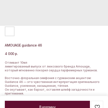
AMOUAGE guidance 46
4 000
р.
Отливант 10мл
лимитированный выпуск от люксового бренда Amouage,
который мгновенно покорил сердца парфюмерных гурманов.
Восточно-флоральная симфония с гурманским акцентом:
Guidance 46 — это чувственная интерпретация оригинального
Guidance, усиленная, насыщенная, тёплая.
Он окутывает, как бархат, оставляя шлейф загадочности и
притяжения.
В корзину