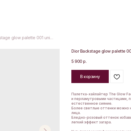
Dior Backstage glow palette 001 universal
Dior Backstage glow palette 00
5 900
р.
В корзину
Палетка-хайлайтер The Glow Fa
и перламутровыми частицами, 
естественное сияние.
Более светлые оттенки можно 
лица.
Бледно-розовый оттенок избави
легкий эффект загара.