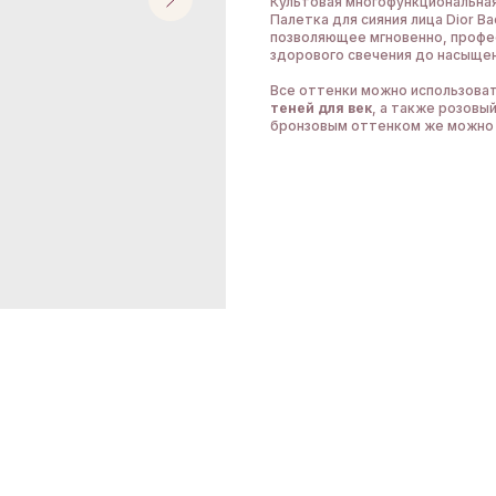
Культовая многофункциональная
Палетка для сияния лица Dior B
позволяющее мгновенно, профес
здорового свечения до насыщен
Все оттенки можно использоват
теней для век
, а также розовы
бронзовым оттенком же можно