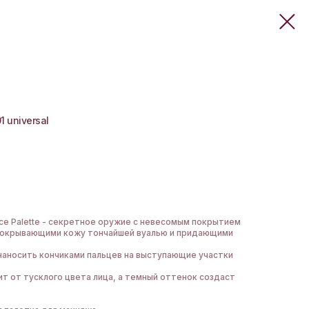
1 universal
ce Palette - секретное оружие с невесомым покрытием
покрывающими кожу тончайшей вуалью и придающими
наносить кончиками пальцев на выступающие участки
т от тусклого цвета лица, а темный оттенок создаст