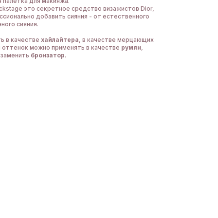
 палетка для макияжа.
ackstage это секретное средство визажистов Dior,
сионально добавить сияния - от естественного
ного сияния.
ь в качестве
хайлайтера
, в качестве мерцающих
й оттенок можно применять в качестве
румян
,
 заменить
бронзатор
.