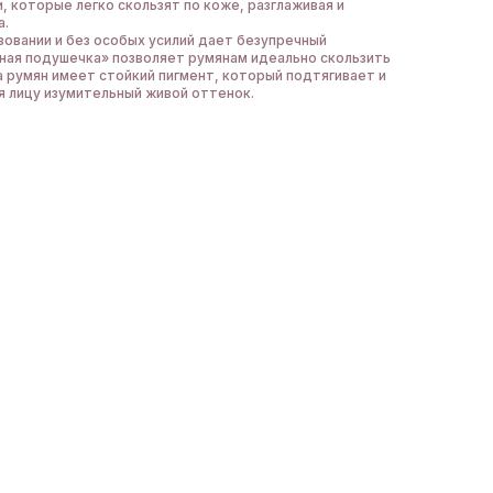
которые легко скользят по коже, разглаживая и
а.
зовании и без особых усилий дает безупречный
ная подушечка» позволяет румянам идеально скользить
а румян имеет стойкий пигмент, который подтягивает и
я лицу изумительный живой оттенок.