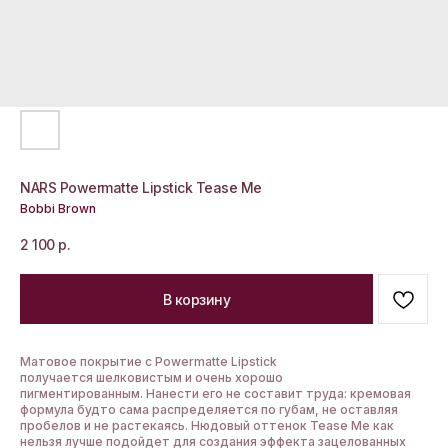
NARS Powermatte Lipstick Tease Me
Bobbi Brown
2 100
р.
В корзину
Матовое покрытие с Powermatte Lipstick
получается шелковистым и очень хорошо
пигментированным. Нанести его не составит труда: кремовая
формула будто сама распределяется по губам, не оставляя
пробелов и не растекаясь. Нюдовый оттенок Tease Me как
нельзя лучше подойдет для создания эффекта зацелованных