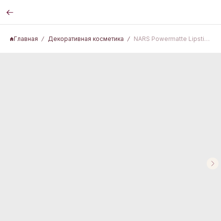
Главная
Декоративная косметика
NARS Powermatte Lipstick Tease Me