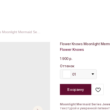
Flower Knows Moonlight Mermaid Series Jewerly Blush
Flower Knows Moonlight Merma
Flower Knows
1 900
р.
Оттенок
01
В корзину
Moonlight Mermaid Series Jewe
текстурой и умеренной пигмент