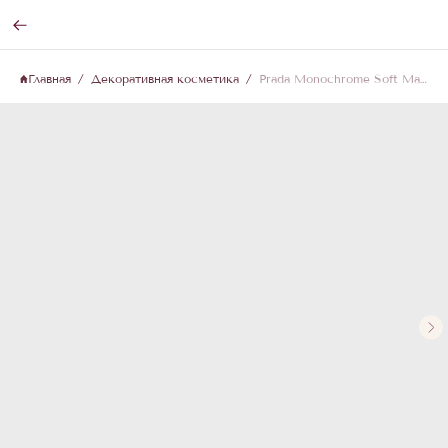
Главная
Декоративная косметика
Prada Monochrome Soft Matte Blur Prada Beauty