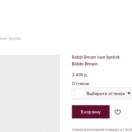
uxe lipstick
Bobbi Brown luxe lipstick
Bobbi Brown
2 400
р.
Оттенок
Выберите оттенок
В корзину
Самая роскошная помада от Бобб