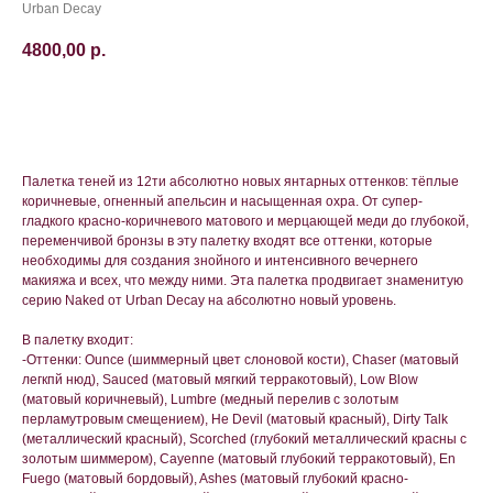
Urban Decay
4800,00
р.
В корзину
Палетка теней из 12ти абсолютно новых янтарных оттенков: тёплые
коричневые, огненный апельсин и насыщенная охра. От супер-
гладкого красно-коричневого матового и мерцающей меди до глубокой,
переменчивой бронзы в эту палетку входят все оттенки, которые
необходимы для создания знойного и интенсивного вечернего
макияжа и всех, что между ними. Эта палетка продвигает знаменитую
серию Naked от Urban Decay на абсолютно новый уровень.
В палетку входит:
-Оттенки: Ounce (шиммерный цвет слоновой кости), Chaser (матовый
легкпй нюд), Sauced (матовый мягкий терракотовый), Low Blow
(матовый коричневый), Lumbre (медный перелив с золотым
перламутровым смещением), He Devil (матовый красный), Dirty Talk
(металлический красный), Scorched (глубокий металлический красны с
золотым шиммером), Cayenne (матовый глубокий терракотовый), En
Fuego (матовый бордовый), Ashes (матовый глубокий красно-