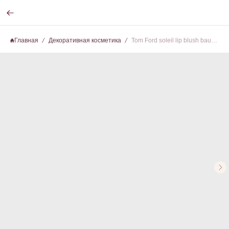
Главная
Декоративная косметика
Tom Ford soleil lip blush baume