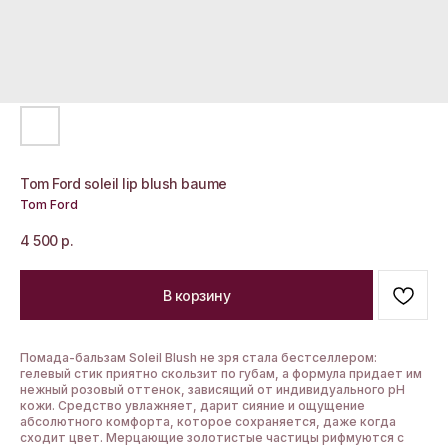
Tom Ford soleil lip blush baume
Tom Ford
4 500
р.
В корзину
Помада-бальзам Soleil Blush не зря стала бестселлером:
гелевый стик приятно скользит по губам, а формула придает им
нежный розовый оттенок, зависящий от индивидуального pH
кожи. Средство увлажняет, дарит сияние и ощущение
абсолютного комфорта, которое сохраняется, даже когда
сходит цвет. Мерцающие золотистые частицы рифмуются с