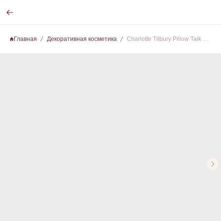
Главная
Декоративная косметика
Charlotte Tilbury Pillow Talk Push and Define Iconic Eye Kit