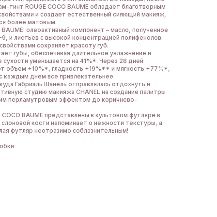
ьзам-тинт ROUGE COCO BAUME обладает благотворным
свойствами и создает естественный сияющий макияж,
ся более матовым.
BAUME: олеоактивный компонент – масло, полученное
-9, и листьев с высокой концентрацией полифенолов.
свойствами сохраняет красоту губ.
тает губы, обеспечивая длительное увлажнение и
е сухости уменьшается на 41%*. Через 28 дней
ют объем +10%*, гладкость +19%** и мягкость +77%*,
 с каждым днем все привлекательнее.
, куда Габриэль Шанель отправлялась отдохнуть и
ативную студию макияжа CHANEL на создание палитры
гким перламутровым эффектом до коричнево-
 COCO BAUME представлены в культовом футляре в
 слоновой кости напоминает о нежности текстуры, а
елая футляр неотразимо соблазнительным!
робки