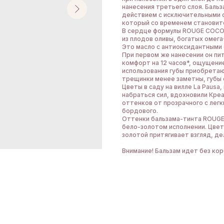
нанесения третьего слоя. Бал
действием с исключительными 
который со временем становит
В сердце формулы ROUGE COCO 
из плодов оливы, богатых омега
Это масло с антиоксидантными 
При первом же нанесении он пи
комфорт на 12 часов*, ощущени
использования губы приобрета
трещинки менее заметны, губы
Цветы в саду на вилле La Pausa
набраться сил, вдохновили Кре
оттенков от прозрачного с ле
бордового.
Оттенки бальзама-тинта ROUGE
бело-золотом исполнении. Цвет
золотой притягивает взгляд, д
Внимание! Бальзам идет без ко