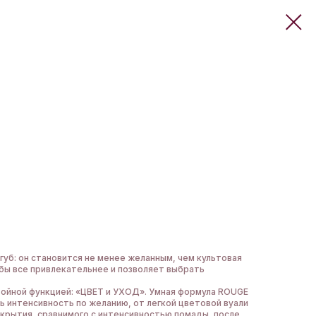
губ: он становится не менее желанным, чем культовая
убы все привлекательнее и позволяет выбрать
двойной функцией: «ЦВЕТ и УХОД». Умная формула ROUGE
 интенсивность по желанию, от легкой цветовой вуали
окрытия, сравнимого с интенсивностью помады, после