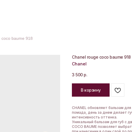
e coco baume 918
Chanel rouge coco baume 918
Chanel
3 500
р.
В корзину
CHANEL обновляет бальзам для 
помада, день за днем делает г
интенсивность оттенка.
Уникальный бальзам для губ с 
COCO BAUME позволяет выбрать
при нанесении в один слой до п