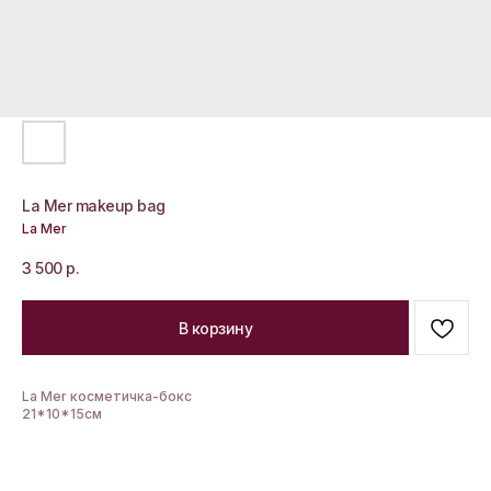
La Mer makeup bag
La Mer
3 500
р.
В корзину
La Mer косметичка-бокс
21*10*15см